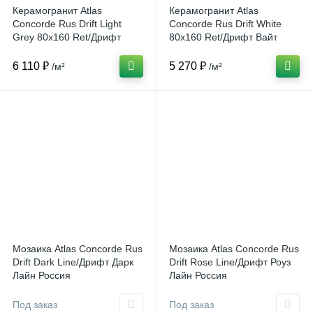
Керамогранит Atlas
Керамогранит Atlas
Concorde Rus Drift Light
Concorde Rus Drift White
Grey 80x160 Ret/Дрифт
80x160 Ret/Дрифт Вайт
Лайт Грей 80x160 Рет
80x160 Рет Россия
Россия
6 110 ₽
5 270 ₽
/м²
/м²
Мозаика Atlas Concorde Rus
Мозаика Atlas Concorde Rus
Drift Dark Line/Дрифт Дарк
Drift Rose Line/Дрифт Роуз
Лайн Россия
Лайн Россия
Под заказ
Под заказ