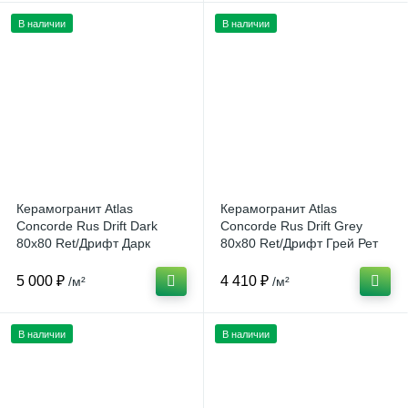
В наличии
В наличии
Керамогранит Atlas
Керамогранит Atlas
Concorde Rus Drift Dark
Concorde Rus Drift Grey
80x80 Ret/Дрифт Дарк
80x80 Ret/Дрифт Грей Рет
80x80 Рет Россия
(80x80)см 610010001668
(Россия)
5 000 ₽
4 410 ₽
/м²
/м²
В наличии
В наличии