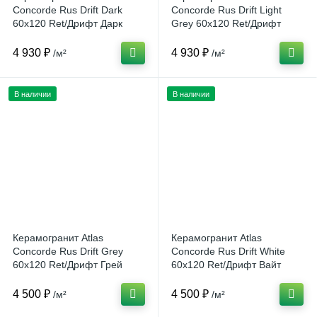
Concorde Rus Drift Dark
Concorde Rus Drift Light
60x120 Ret/Дрифт Дарк
Grey 60x120 Ret/Дрифт
60x120 Рет Россия
Лайт Грей 60x120 Рет
Россия
4 930 ₽
4 930 ₽
/м²
/м²
В наличии
В наличии
Керамогранит Atlas
Керамогранит Atlas
Concorde Rus Drift Grey
Concorde Rus Drift White
60x120 Ret/Дрифт Грей
60x120 Ret/Дрифт Вайт
60x120 Рет Россия
60x120 Рет Россия
4 500 ₽
4 500 ₽
/м²
/м²