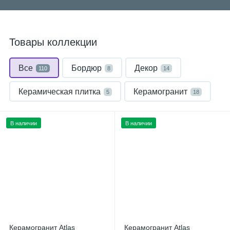
Товары коллекции
Все
Бордюр
Декор
110
8
14
Керамическая плитка
Керамогранит
5
18
Мозаика
Плинтус
Ступень
9
8
48
В наличии
В наличии
Керамогранит Atlas
Керамогранит Atlas