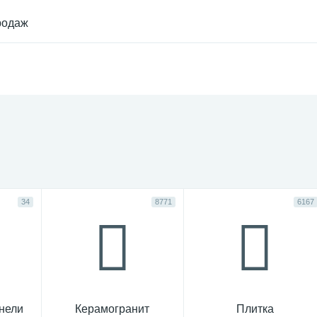
родаж
34
8771
6167
нели
Керамогранит
Плитка