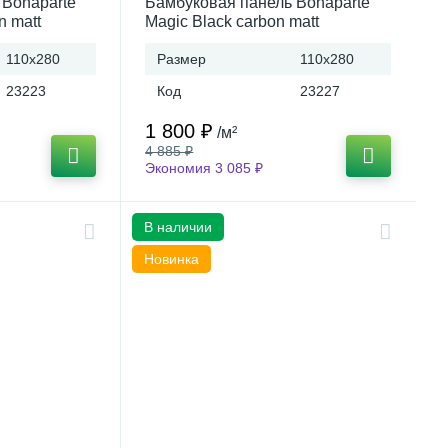
 Bonaparte
Бамбуковая панель Bonaparte
n matt
Magic Black carbon matt
 (Китай)
1100*2800*8 B connect (Китай)
110x280
Размер
110x280
23223
Код
23227
1 800 ₽
/м²
4 885 ₽
Экономия 3 085 ₽
В наличии
Новинка