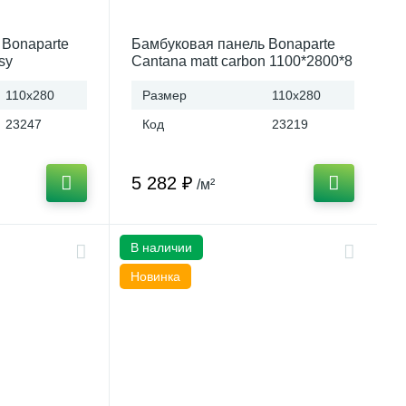
 Bonaparte
Бамбуковая панель Bonaparte
sy
Cantana matt carbon 1100*2800*8
ct (Китай)
A connect (Китай)
110x280
Размер
110x280
23247
Код
23219
5 282 ₽
/м²
В наличии
Новинка