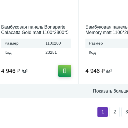
Бамбуковая панель Bonaparte
Бамбуковая панель
Calacatta Gold matt 1100*2800*5
Memory matt 1100*2
A connect (Китай)
connect (Китай)
Размер
110x280
Размер
Код
23251
Код
4 946 ₽
4 946 ₽
/м²
/м²
Показать больш
1
2
3