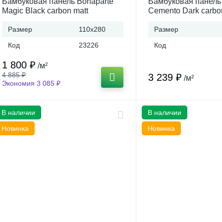
Бамбуковая панель Bonaparte
Бамбуковая панель
Magic Black carbon matt
Cemento Dark carbo
1100*2800*8 A connect (Китай)
1100*2800*8 connect
Размер
110x280
Размер
Код
23226
Код
1 800 ₽
/м²
4 885 ₽
3 239 ₽
/м²
Экономия 3 085 ₽
В наличии
В наличии
Новинка
Новинка