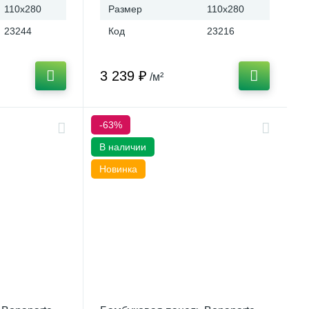
110x280
Размер
110x280
23244
Код
23216
3 239 ₽
/м²
-63%
В наличии
Новинка