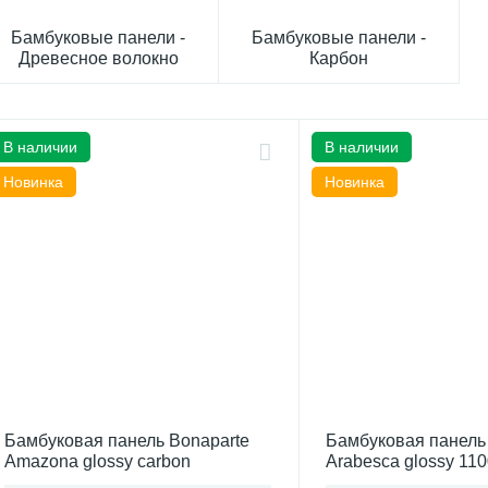
Бамбуковые панели -
Бамбуковые панели -
Древесное волокно
Карбон
В наличии
В наличии
Новинка
Новинка
Бамбуковая панель Bonaparte
Бамбуковая панель
Amazona glossy carbon
Arabesca glossy 11
1100*2800*8 B connect (Китай)
connect (Китай)