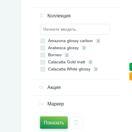
Коллекция
Amazona glossy carbon
3
Arabesca glossy
3
Borneo
2
Calacatta Gold matt
3
Calacatta White glossy
3
Cantana matt carbon
3
Cemento
2
Акция
Magic Black carbon matt
3
Marmara glossy carbon
3
Маркер
Memory matt
3
Nepal carbon glossy
3
Serenata glossy carbon
3
Показать