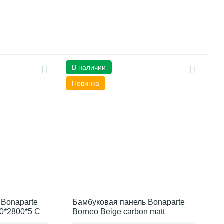
В наличии
Новинка
 Bonaparte
Бамбуковая панель Bonaparte
00*2800*5 C
Borneo Beige carbon matt
1100*2800*8 connect (Китай)