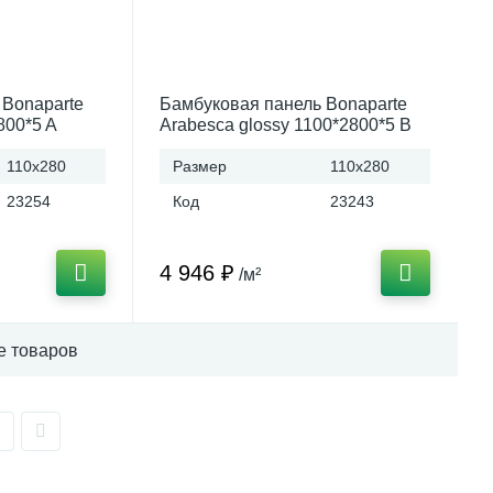
 Bonaparte
Бамбуковая панель Bonaparte
800*5 A
Arabesca glossy 1100*2800*5 B
connect (Китай)
110x280
Размер
110x280
23254
Код
23243
4 946 ₽
/м²
е товаров