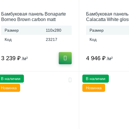
Бамбуковая панель Bonaparte
Бамбуковая панель
Borneo Brown carbon matt
Calacatta White glos
1100*2800*8 connect (Китай)
1100*2800*5 B conne
Размер
110x280
Размер
Код
23217
Код
3 239 ₽
4 946 ₽
/м²
/м²
В наличии
В наличии
Новинка
Новинка