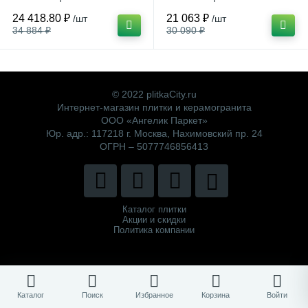
Кнопка Матовый Хром
Кнопка белая
24 418.80 ₽
21 063 ₽
/шт
/шт
34 884 ₽
30 090 ₽
© 2022 plitkaCity.ru
Интернет-магазин плитки и керамогранита
ООО «Ангелик Паркет»
Юр. адр.: 117218 г. Москва, Нахимовский пр. 24
ОГРН – 5077746856413
Каталог плитки
Акции и скидки
Политика компании
Каталог
Поиск
Избранное
Корзина
Войти