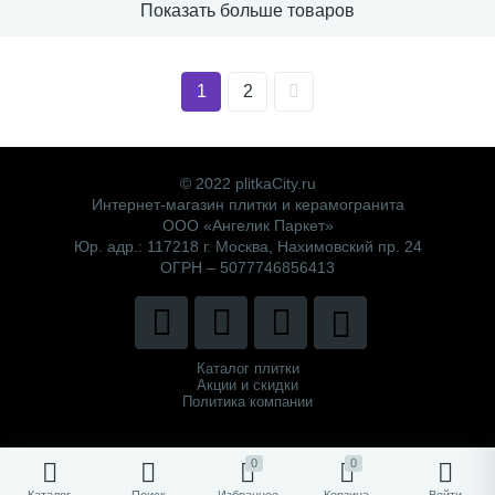
Показать больше товаров
1
2
© 2022 plitkaCity.ru
Интернет-магазин плитки и керамогранита
ООО «Ангелик Паркет»
Юр. адр.: 117218 г. Москва, Нахимовский пр. 24
ОГРН – 5077746856413
Каталог плитки
Акции и скидки
Политика компании
0
0