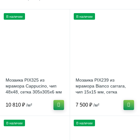
В наличии
В наличии
Мозаика PIX325 из
Мозаика PIX239 из
мрамора Cappucino, чип
мрамора Bianco carrara,
48x48, сетка 305x305x6 мм
чип 15х15 мм, сетка
Матовая (Китай)
305х305х4 мм (Китай)
10 810 ₽
7 500 ₽
/м²
/м²
В наличии
В наличии