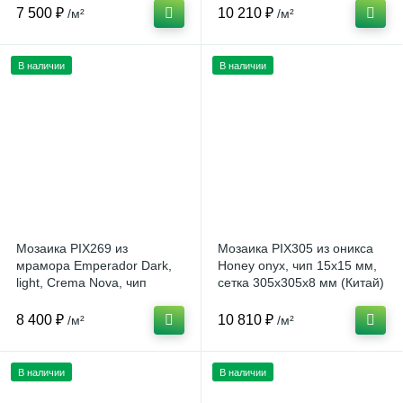
7 500 ₽
10 210 ₽
/м²
/м²
В наличии
В наличии
Мозаика PIX269 из
Мозаика PIX305 из оникса
мрамора Emperador Dark,
Honey onyx, чип 15x15 мм,
light, Crema Nova, чип
сетка 305х305x8 мм (Китай)
23x23 мм, сетка 305х305x6
мм (Китай)
8 400 ₽
10 810 ₽
/м²
/м²
В наличии
В наличии