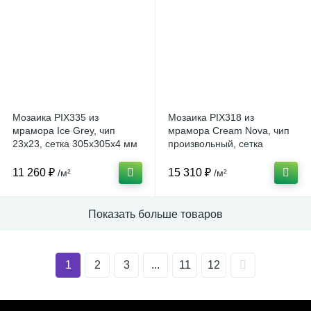
Мозаика PIX335 из
Мозаика PIX318 из
мрамора Ice Grey, чип
мрамора Cream Nova, чип
23x23, сетка 305x305x4 мм
произвольный, сетка
Матовая (Китай)
310x307x6 мм Матовая
(Китай)
11 260 ₽
15 310 ₽
/м²
/м²
Показать больше товаров
1
2
3
...
11
12