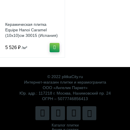
Керамическая плитка
Equipe Hanoi Caramel
(10x10)см 30015 (Испания)
5 526 ₽
/м²
© 2022 plitkaCity.ru
Интернет-магазин плитки и керамогранита
ООО «Ангелик Паркет»
Юр. адр.: 117218 г. Москва, Нахимовский пр. 24
ОГРН – 5077746856413
Каталог плитки
Акции и скидки