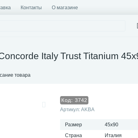
тавка
Контакты
О магазине
oncorde Italy Trust Titanium 45
сание товара
Код:
3742
Артикул:
AKBA
Размер
45x90
Страна
Италия