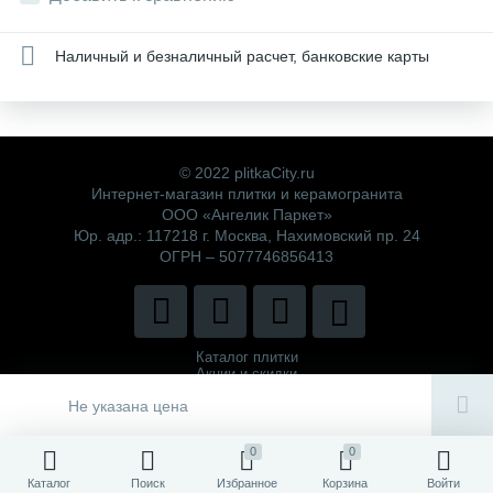
Наличный и безналичный расчет, банковские карты
© 2022 plitkaCity.ru
Интернет-магазин плитки и керамогранита
ООО «Ангелик Паркет»
Юр. адр.: 117218 г. Москва, Нахимовский пр. 24
ОГРН – 5077746856413
Каталог плитки
Акции и скидки
Политика компании
Не указана цена
0
0
Каталог
Поиск
Избранное
Корзина
Войти