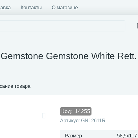
тавка
Контакты
О магазине
 Gemstone Gemstone White Rett
сание товара
Код:
14255
Артикул:
GN12611R
Размер
58,5x117