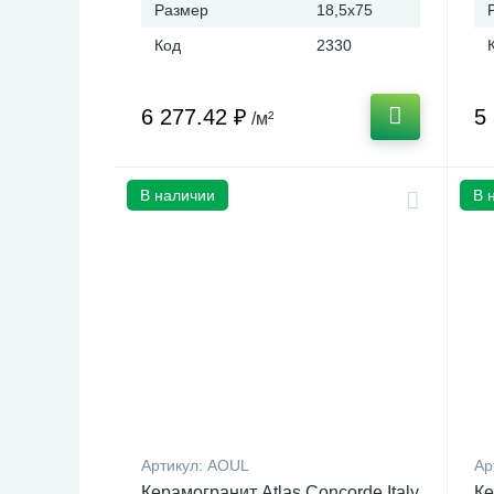
Размер
18,5x75
Код
2330
6 277.42 ₽
5
/м²
В наличии
В 
Артикул:
AOUL
Ар
Керамогранит Atlas Concorde Italy
Ке