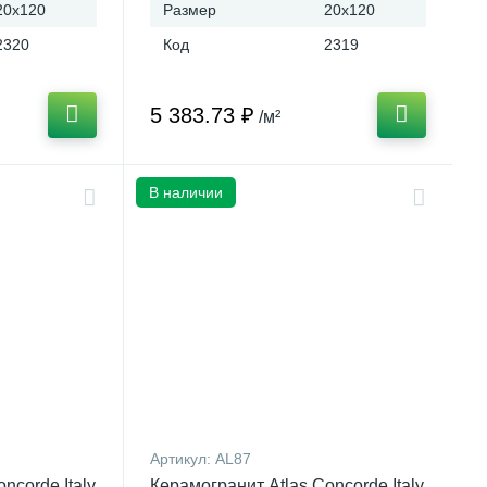
20x120
Размер
20x120
2320
Код
2319
5 383.73 ₽
/м²
В наличии
Артикул:
AL87
ncorde Italy
Керамогранит Atlas Concorde Italy