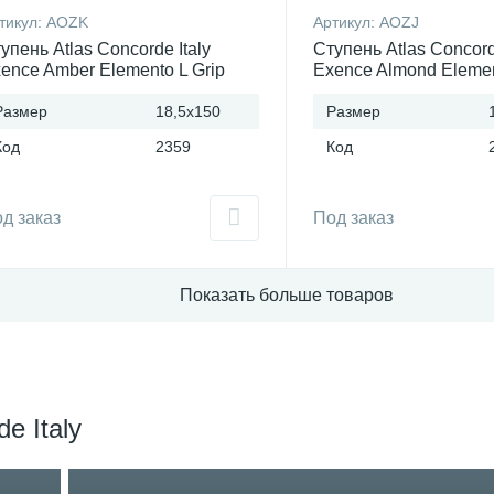
тикул:
AOZK
Артикул:
AOZJ
упень Atlas Concorde Italy
Ступень Atlas Concord
ence Amber Elemento L Grip
Exence Almond Elemen
талия
Италия
Размер
18,5x150
Размер
Код
2359
Код
д заказ
Под заказ
Показать больше товаров
e Italy