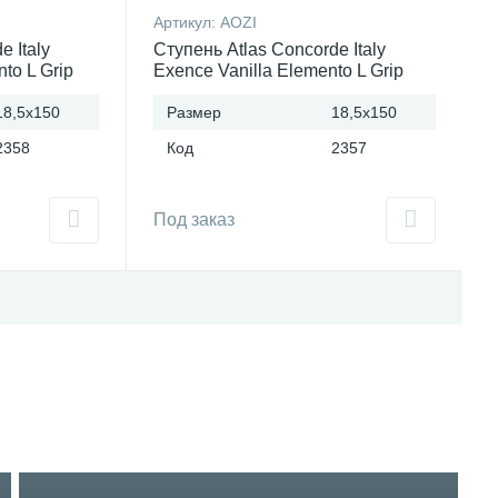
Артикул:
AOZI
e Italy
Ступень Atlas Concorde Italy
to L Grip
Exence Vanilla Elemento L Grip
Италия
18,5x150
Размер
18,5x150
2358
Код
2357
Под заказ