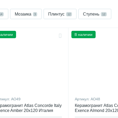
Мозаика
Плинтус
Ступень
14
3
12
12
наличии
В наличии
тикул:
AO49
Артикул:
AO48
рамогранит Atlas Concorde Italy
Керамогранит Atlas Co
ence Amber 20x120 Италия
Exence Almond 20x12