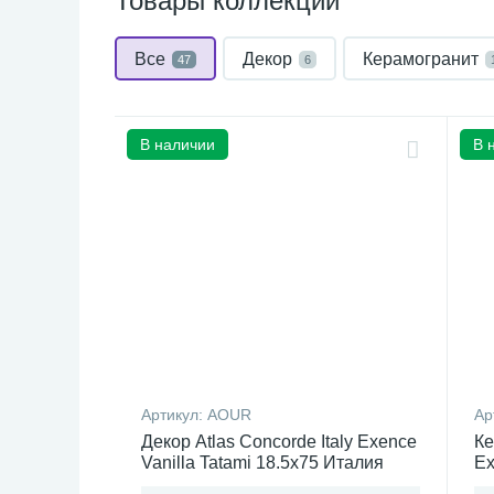
Товары коллекции
Все
Декор
Керамогранит
47
6
В наличии
В 
Артикул:
AOUR
Ар
Декор Atlas Concorde Italy Exence
Ке
Vanilla Tatami 18.5x75 Италия
Ex