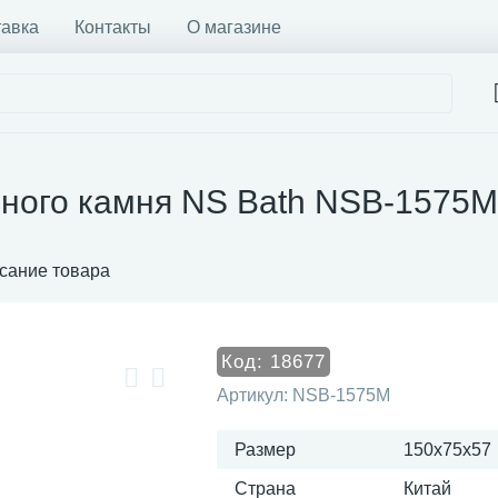
тавка
Контакты
О магазине
нного камня NS Bath NSB-1575M
сание товара
Код:
18677
Артикул:
NSB-1575M
Размер
150x75x57
Страна
Китай