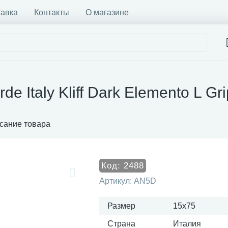
тавка
Контакты
О магазине
de Italy Kliff Dark Elemento L G
сание товара
Код:
2488
Артикул:
AN5D
Размер
15x75
Страна
Италия