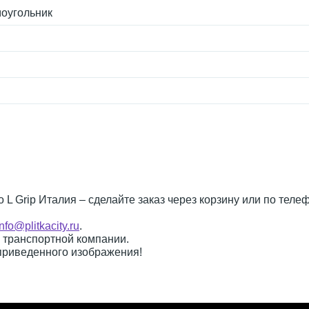
оугольник
nto L Grip Италия – сделайте заказ через корзину или по тел
info@plitkacity.ru
.
о транспортной компании.
 приведенного изображения!