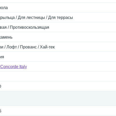
пола
крыльца / Для лестницы / Для террасы
вая / Противоскользящая
камень
и / Лофт / Прованс / Хай-тек
ия
 Concorde Italy
D
5