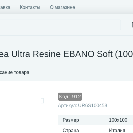
тавка
Контакты
О магазине
ea Ultra Resine EBANO Soft (1
сание товара
Код:
912
Артикул:
UR6S100458
Размер
100x100
Страна
Италия