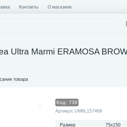
тавка
Контакты
О магазине
tea Ultra Marmi ERAMOSA BROWN
сание товара
Код:
739
Артикул:
UM6L157469
Размер
75x150