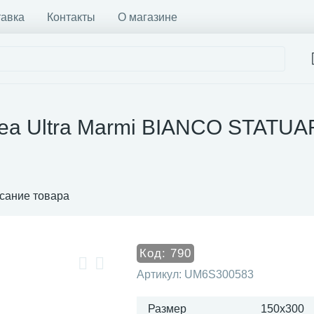
тавка
Контакты
О магазине
tea Ultra Marmi BIANCO STATUA
сание товара
Код:
790
Артикул:
UM6S300583
Размер
150x300