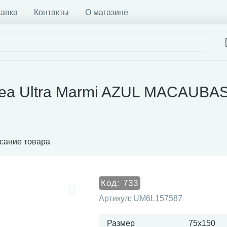
тавка
Контакты
О магазине
tea Ultra Marmi AZUL MACAUBAS
сание товара
Код:
733
Артикул:
UM6L157587
Размер
75x150