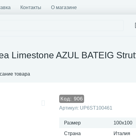
тавка
Контакты
О магазине
ea Limestone AZUL BATEIG Stru
сание товара
Код:
906
Артикул:
UP6ST100461
Размер
100x100
Страна
Италия