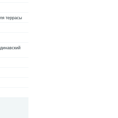
Для террасы
андинавский