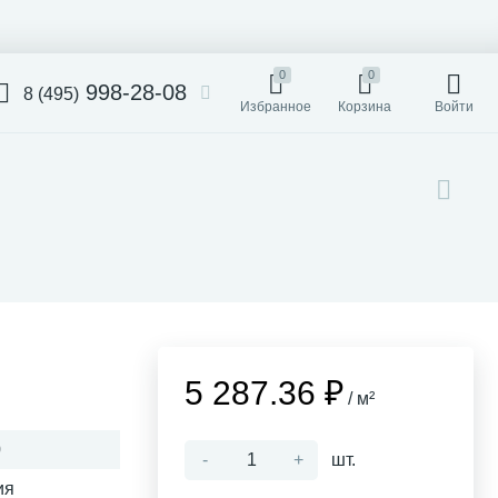
0
0
998-28-08
8 (495)
Избранное
Корзина
Войти
5 287.36 ₽
/ м²
0
-
+
шт.
ия