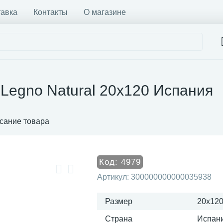
тавка
Контакты
О магазине
 Legno Natural 20x120 Испания
сание товара
Код:
4979
Артикул:
300000000000035938
Размер
20x12
Страна
Испан