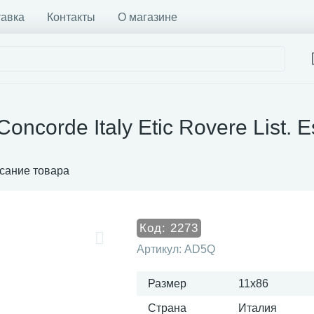
тавка
Контакты
О магазине
oncorde Italy Etic Rovere List.
сание товара
Код:
2273
Артикул:
AD5Q
Размер
11x86
Страна
Италия