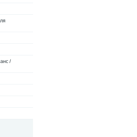
Для
анс /