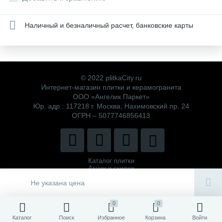
Наличный и безналичный расчет, банковские карты
© 2022 plitkaCity.ru
Интернет-магазин плитки и керамогранита
ООО «Ангелик Паркет»
Юр. адр.: 117218 г. Москва, Нахимовский пр. 24
ОГРН – 5077746856413
Каталог плитки
Акции и скидки
Политика компании
Не указана цена
0
0
Каталог
Поиск
Избранное
Корзина
Войти