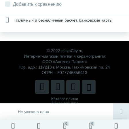
Добавить к сравнению
Наличный и безналичный расчет, банковские карты
© 2022 plitkaCity.ru
Интернет-магазин плитки и керамогранита
ООО «Ангелик Паркет»
Юр. адр.: 117218 г. Москва, Нахимовский пр. 24
ОГРН – 5077746856413
Каталог плитки
Акции и скидки
Политика компании
Не указана цена
0
0