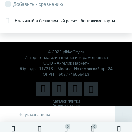
Добавить к сравнению
Наличный и безналичный расчет, банковские карты
© 2022 plitkaCity.ru
Интернет-магазин плитки и керамогранита
ООО «Ангелик Паркет»
Юр. адр.: 117218 г. Москва, Нахимовский пр. 24
ОГРН – 5077746856413
Каталог плитки
Акции и скидки
Политика компании
Не указана цена
0
0