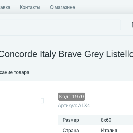
тавка
Контакты
О магазине
oncorde Italy Brave Grey Listel
сание товара
Код:
1970
Артикул:
A1X4
Размер
8x60
Страна
Италия