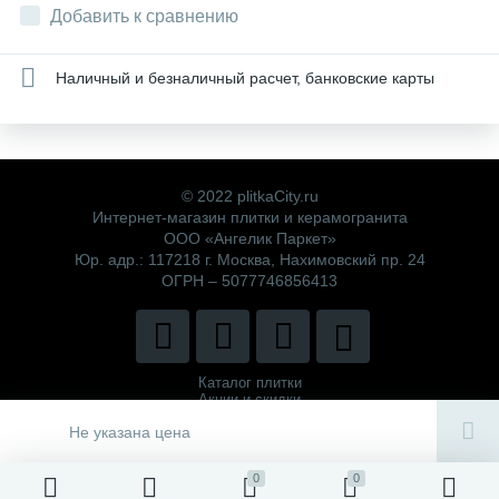
Добавить к сравнению
Наличный и безналичный расчет, банковские карты
© 2022 plitkaCity.ru
Интернет-магазин плитки и керамогранита
ООО «Ангелик Паркет»
Юр. адр.: 117218 г. Москва, Нахимовский пр. 24
ОГРН – 5077746856413
Каталог плитки
Акции и скидки
Политика компании
Не указана цена
0
0