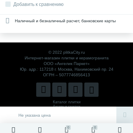
Добавить к сравнению
Наличный и безналичный расчет, банковские карты
© 2022 plitkaCity.ru
Интернет-магазин плитки и керамогранита
ООО «Ангелик Паркет»
Юр. адр.: 117218 г. Москва, Нахимовский пр. 24
ОГРН – 5077746856413
Каталог плитки
Акции и скидки
Политика компании
Не указана цена
0
0