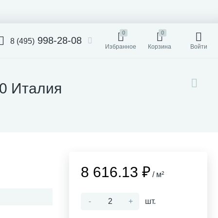
0
0
998-28-08
8 (495)
Избранное
Корзина
Войти
50 Италия
8 616.13 ₽
/ м²
-
+
шт.