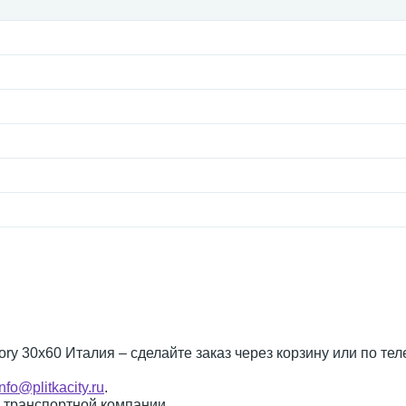
Ivory 30x60 Италия – сделайте заказ через корзину или по те
info@plitkacity.ru
.
о транспортной компании.