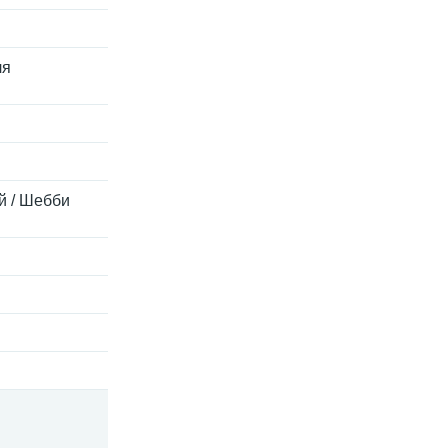
ля
й / Шебби