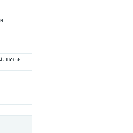
ля
й / Шебби