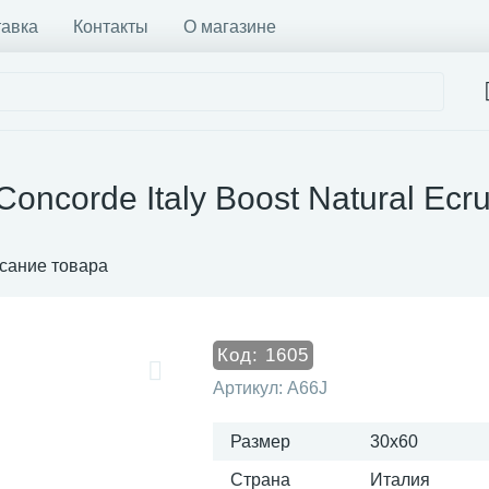
тавка
Контакты
О магазине
Concorde Italy Boost Natural Ec
сание товара
Код:
1605
Артикул:
A66J
Размер
30x60
Страна
Италия