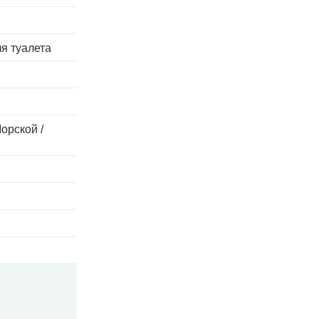
ля туалета
орской /