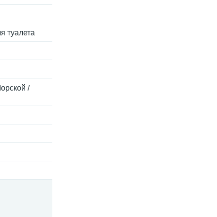
ля туалета
орской /