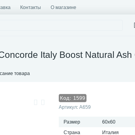
тавка
Контакты
О магазине
Concorde Italy Boost Natural As
сание товара
Код:
1599
Артикул:
A659
Размер
60x60
Страна
Италия