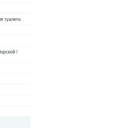
ля туалета
орской /