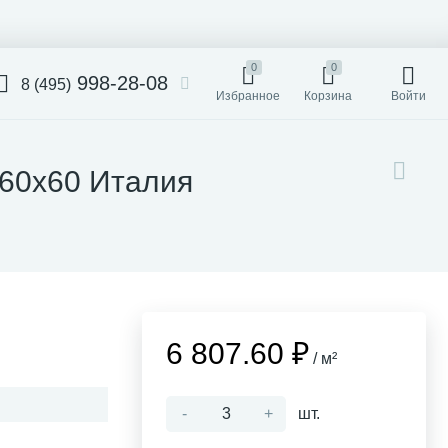
0
0
998-28-08
8 (495)
Избранное
Корзина
Войти
h 60x60 Италия
6 807.60 ₽
/ м²
-
+
шт.