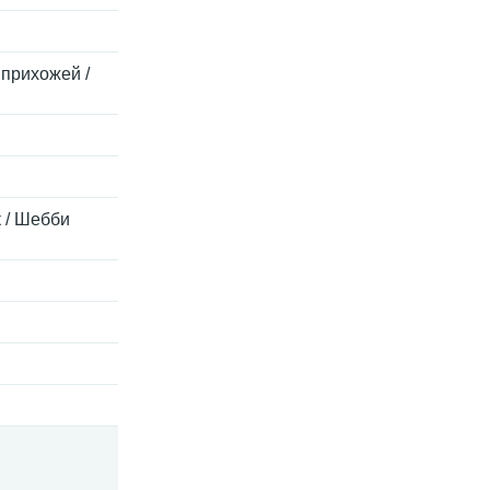
 прихожей /
к / Шебби