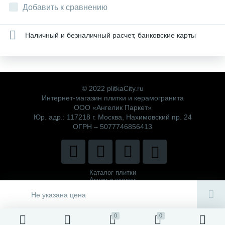
Добавить к сравнению
Наличный и безналичный расчет, банковские карты
© 2022 plitkaCity.ru
Интернет-магазин плитки и керамогранита
ООО «Ангелик Паркет»
Юр. адр.: 117218 г. Москва, Нахимовский пр. 24
ОГРН – 5077746856413
Каталог плитки
Акции и скидки
Политика компании
Не указана цена
0
0