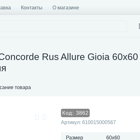
тавка
Контакты
О магазине
Concorde Rus Allure Gioia 60x6
ия
сание товара
Код:
3862
Артикул:
610015000567
Размер
60x60