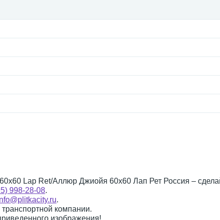
a 60x60 Lap Ret/Аллюр Джиойя 60x60 Лап Рет Россия – сдела
95) 998-28-08
.
info@plitkacity.ru
.
о транспортной компании.
 приведенного изображения!