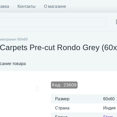
тавка
Контакты
О магазине
амогранит 60x60
Carpets Pre-cut Rondo Grey (60x
сание товара
Код:
23609
Размер
60x60
Страна
Индия