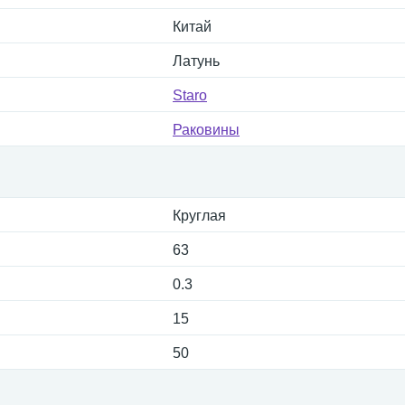
Китай
Латунь
Staro
Раковины
Круглая
63
0.3
15
50