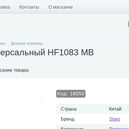
тавка
Контакты
О магазине
ины
Донные клапаны
версальный HF1083 MB
сание товара
Код:
18050
Страна
Китай
Бренд
Staro