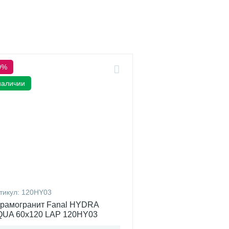
0%
наличии
тикул:
120HY03
рамогранит Fanal HYDRA
QUA 60x120 LAP 120HY03
спания