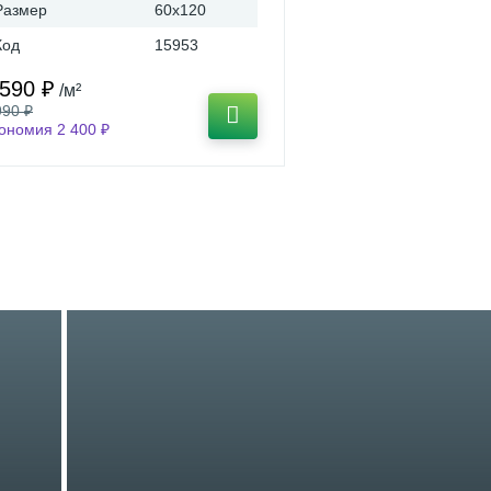
Размер
60x120
Код
15953
 590 ₽
/м²
990 ₽
ономия 2 400 ₽