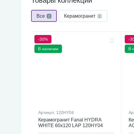
Товары коллекции
Все
Керамогранит
2
2
-30%
-3
В наличии
В 
Артикул:
120HY04
Ар
Керамогранит Fanal HYDRA
Ке
WHITE 60x120 LAP 120HY04
A
Испания
И