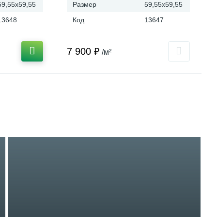
59,55x59,55
Размер
59,55x59,55
13648
Код
13647
7 900 ₽
/м²