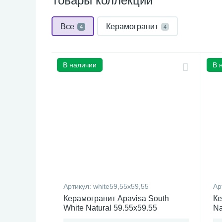
Товары коллекции
Все
Керамогранит
4
4
В наличии
В 
Артикул:
white59,55x59,55
Ар
Керамогранит Apavisa South
Ке
White Natural 59.55x59.55
Na
Испания