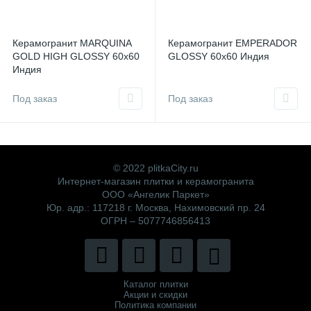
Керамогранит MARQUINA
Керамогранит EMPERADOR
GOLD HIGH GLOSSY 60x60
GLOSSY 60x60 Индия
Индия
Под заказ
Под заказ
© 2022 plitkaCity.ru
Интернет-магазин плитки и керамогранита
ООО «Ангелик Паркет»
Юр. адр.: 117218 г. Москва, Нахимовский пр. 24
ОГРН – 5077746856413
Каталог плитки
Акции и скидки
Политика компании