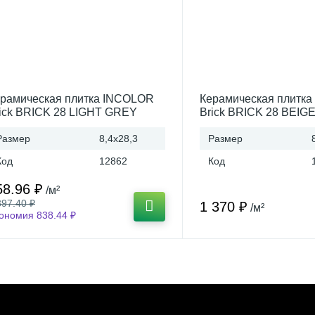
рамическая плитка INCOLOR
Керамическая плитк
ick BRICK 28 LIGHT GREY
Brick BRICK 28 BEIGE
4х28.3 Россия
Россия
Размер
8,4x28,3
Размер
Код
12862
Код
58.96 ₽
/м²
397.40 ₽
1 370 ₽
/м²
ономия 838.44 ₽