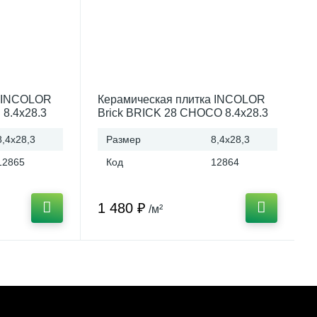
а INCOLOR
Керамическая плитка INCOLOR
 8.4x28.3
Brick BRICK 28 CHOCO 8.4х28.3
Россия
8,4x28,3
Размер
8,4x28,3
12865
Код
12864
1 480 ₽
/м²