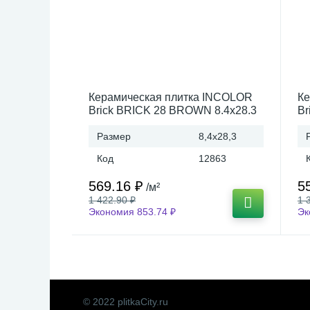
Керамическая плитка INCOLOR
Ке
Brick BRICK 28 BROWN 8.4x28.3
Br
Россия
8.
Размер
8,4x28,3
Код
12863
569.16 ₽
5
/м²
1 422.90 ₽
1 
Экономия 853.74 ₽
Эк
© 2022 plitkaCity.ru