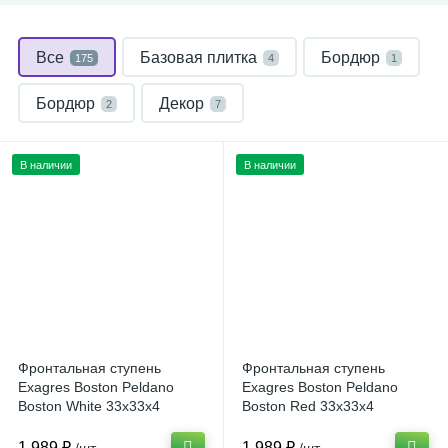
Все
Базовая плитка
Бордюр
175
4
1
Бордюр
Декор
2
7
Керамическая плитка
32
В наличии
В наличии
Керамическая плитка
11
Клинкерная плитка
Плинтус
3
11
Плинтус
Профиль
Ступень
3
11
68
Ступень угловая
Угол
Угол
4
1
13
Фронтальная ступень
Фронтальная ступень
Фронтальная ступень
4
Exagres Boston Peldano
Exagres Boston Peldano
Boston White 33x33x4
Boston Red 33x33x4
(Испания)
(Испания)
1 989 ₽
1 989 ₽