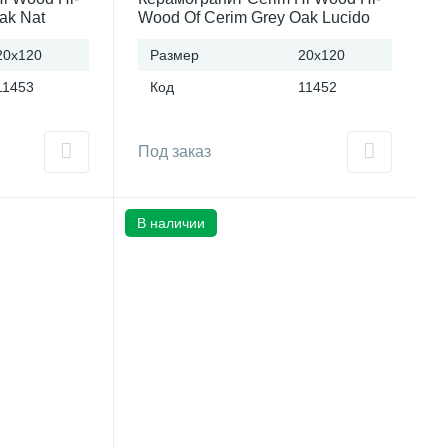
ak Nat
Wood Of Cerim Grey Oak Lucido
талия)
(20x120)см 759955 (Италия)
20x120
Размер
20x120
11453
Код
11452
Под заказ
В наличии