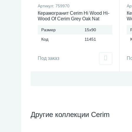
Артикул:
759970
Ар
Керамогранит Cerim Hi Wood Hi-
Ке
Wood Of Cerim Grey Oak Nat
Wo
(15x90)см 759970 (Италия)
(1
Размер
15x90
Код
11451
Под заказ
По
Другие коллекции Cerim