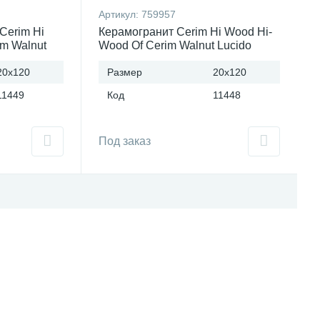
Артикул:
759957
Cerim Hi
Керамогранит Cerim Hi Wood Hi-
m Walnut
Wood Of Cerim Walnut Lucido
2 (Италия)
(20x120)см 759957 (Италия)
20x120
Размер
20x120
11449
Код
11448
Под заказ