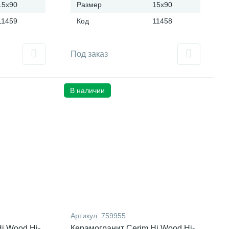
15x90
Размер
15x90
11459
Код
11458
Под заказ
В наличии
Артикул:
759955
i Wood Hi-
Керамогранит Cerim Hi Wood Hi-