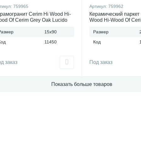
тикул:
759965
Артикул:
759962
рамогранит Cerim Hi Wood Hi-
Керамический паркет 
od Of Cerim Grey Oak Lucido
Wood Hi-Wood Of Ceri
5x90)см 759965 (Италия)
Nat (20x120)см 75996
Размер
15x90
Размер
Код
11450
Код
д заказ
Под заказ
Показать больше товаров