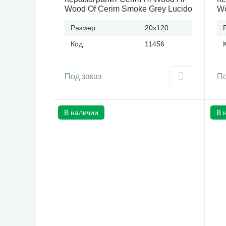
Wood Of Cerim Smoke Grey Lucido
Wo
(20x120)см 759958 (Италия)
(1
Размер
20x120
Код
11456
Под заказ
По
В наличии
В 