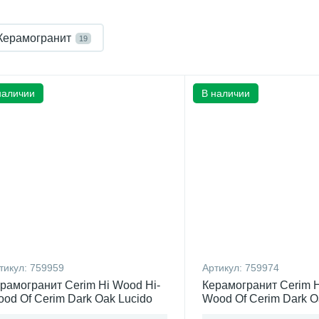
Керамогранит
19
наличии
В наличии
тикул:
759959
Артикул:
759974
рамогранит Cerim Hi Wood Hi-
Керамогранит Cerim H
od Of Cerim Dark Oak Lucido
Wood Of Cerim Dark O
0x120)см 759959 (Италия)
(15x90)см 759974 (Ит