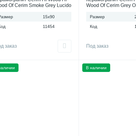
od Of Cerim Smoke Grey Lucido
Wood Of Cerim Grey O
5x90)см 759968 (Италия)
(20x120)см 759960 (И
Размер
15x90
Размер
Код
11454
Код
д заказ
Под заказ
наличии
В наличии