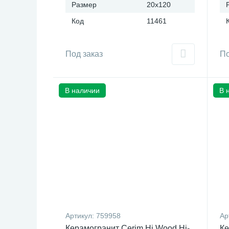
Размер
20x120
Код
11461
Под заказ
По
В наличии
В 
Артикул:
759958
Ар
Керамогранит Cerim Hi Wood Hi-
Ке