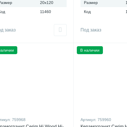
Размер
20x120
Размер
Код
11460
Код
д заказ
Под заказ
наличии
В наличии
тикул:
759968
Артикул:
759960
рамогранит Cerim Hi Wood Hi-
Керамогранит Cerim H