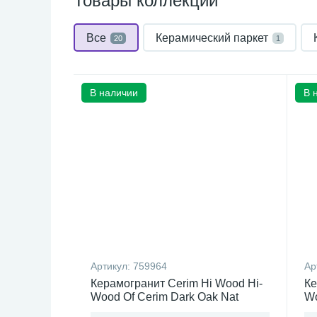
Товары коллекции
Все
Керамический паркет
20
1
В наличии
В 
Артикул:
759964
Ар
Керамогранит Cerim Hi Wood Hi-
Ке
Wood Of Cerim Dark Oak Nat
Wo
(20x120)см 759964 (Италия)
(2