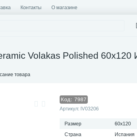
тавка
Контакты
О магазине
ramic Volakas Polished 60x120
сание товара
Код:
7987
Артикул:
IV03206
Размер
60x120
Страна
Испания