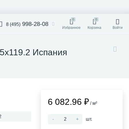
0
0
998-28-08
8 (495)
Избранное
Корзина
Войти
.5x119.2 Испания
6 082.96 ₽
/ м²
2
-
+
шт.