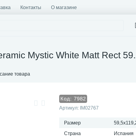
тавка
Контакты
О магазине
ramic Mystic White Matt Rect 59
сание товара
Код:
7982
Артикул:
IM02767
Размер
59,5x119,
Страна
Испания