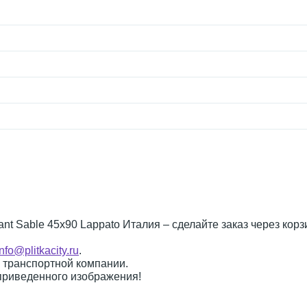
gant Sable 45x90 Lappato Италия – сделайте заказ через корз
info@plitkacity.ru
.
о транспортной компании.
 приведенного изображения!