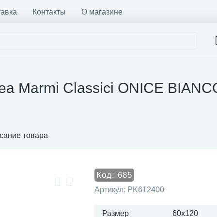
тавка
Контакты
О магазине
ea Marmi Classici ONICE BIANCO
сание товара
Код:
685
Артикул:
PK612400
Размер
60x120