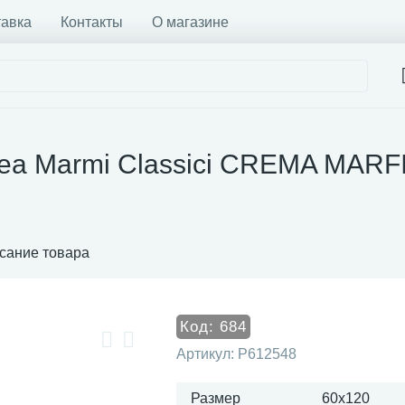
тавка
Контакты
О магазине
ea Marmi Classici CREMA MARFIL
сание товара
Код:
684
Артикул:
P612548
Размер
60x120