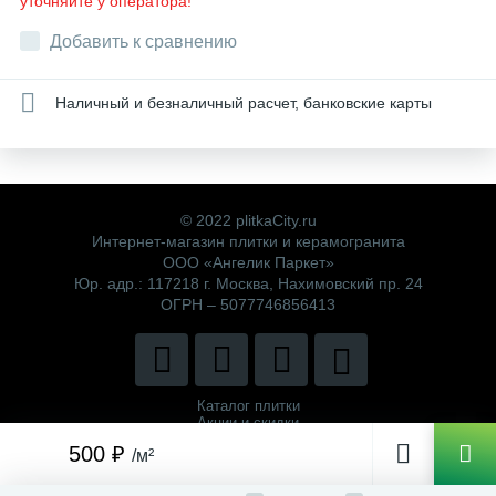
уточняйте у оператора!
Добавить к сравнению
Наличный и безналичный расчет, банковские карты
© 2022 plitkaCity.ru
Интернет-магазин плитки и керамогранита
ООО «Ангелик Паркет»
Юр. адр.: 117218 г. Москва, Нахимовский пр. 24
ОГРН – 5077746856413
Каталог плитки
Акции и скидки
Политика компании
500 ₽
/м²