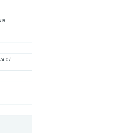
Для
анс /